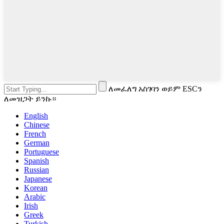
ለመፈለግ አስገባን ወይም ESCን
ለመዝጋት ይንኩ።
English
Chinese
French
German
Portuguese
Spanish
Russian
Japanese
Korean
Arabic
Irish
Greek
Turkish