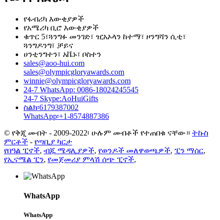
የፋብሪካ እውቂያዎች
የአሜሪካ ቢሮ እውቂያዎች
ቁጥር 5፣ጓንግፉ መንገድ፣ ዢአኦላን ከተማ፣ ዞንግሻን ሲቲ፣
ጓንግዶንግ፣ ቻይና
ሀንቲንግተን፣ አቬኑ፣ ቦስተን
sales@aoo-hui.com
sales@olympicgloryawards.com
winnie@olympicgloryawards.com
24-7 WhatsApp: 0086-18024245545
24-7 Skype:AoHuiGifts
ስልክ፡6179387002
WhatsApp፡+1-8574887386
© የቅጂ መብት - 2009-2022፡ ሁሉም መብቶች የተጠበቁ ናቸው።
ትኩስ
ምርቶች
-
የጣቢያ ካርታ
የበዓል ፒኖች
,
ብጁ ሜዳሊያዎች
,
የወንዶች መለዋወጫዎች
,
ፒን ማሰር
,
የኢናሜል ፒን
,
የመጀመሪያ ምላሽ ሰጭ ፒኖች
,
WhatsApp
WhatsApp