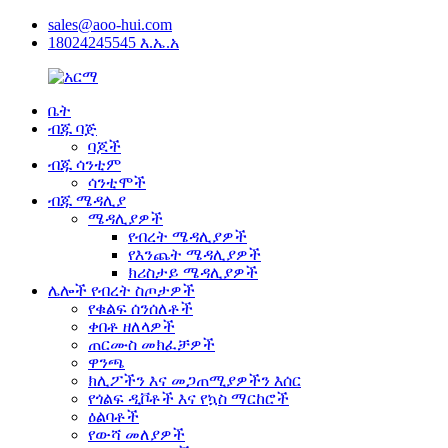
sales@aoo-hui.com
18024245545 እ.ኤ.አ
ቤት
ብጁ ባጅ
ባጆች
ብጁ ሳንቲም
ሳንቲሞች
ብጁ ሜዳሊያ
ሜዳሊያዎች
የብረት ሜዳሊያዎች
የእንጨት ሜዳሊያዎች
ክሪስታይ ሜዳሊያዎች
ሌሎች የብረት ስጦታዎች
የቁልፍ ሰንሰለቶች
ቀበቶ ዘለላዎች
ጠርሙስ መክፈቻዎች
ዋንጫ
ክሊፖችን እና መጋጠሚያዎችን እሰር
የጎልፍ ዲቮቶች እና የኳስ ማርከሮች
ዕልባቶች
የውሻ መለያዎች