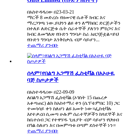
በአስተዳዳሪው በ23-03-21
ማርች 8 መድረሱ የዘመናዊ ሴቶች ክብር እና
ማረጋገጫ ነው.ይህንን ልዩ ቀን ለማክበር ድርጅታችን
በተለይ ለድርጅቱ ሴት ሰራተኞች ያለንን ምስጋና እና
ክብር ለመግለጽ የቡድን ግንባታ ስራ አዘጋጅቷል።ይህ
የቡድን ግንባታ እንቅስቃሴ ብቻ ሳይሆን...
ተጨማሪ ያንብቡ
ሰላም፣የበልግ አጋማሽ ፌስቲቫል በአኦሁዪ
ባጅ ስጦታዎች
በአስተዳዳሪው በ22-09-09
ለበልግ አጋማሽ ፌስቲቫል (ኦገስት 15 በጨረቃ
አቆጣጠር) ልክ ከአስተማሪ ቀን (ሴፕቴምበር 10) ጋር
ተመሳሳይ ቀን ስለሆነ ልዩ አመት ነው።ፌስቲቫሉ
እየተቃረበ ሲመጣ ሁሉም ሰራተኞቻችን ከጓደኞች እና
ከቤተሰብ ጋር የተዋሃዱ ጊዜያት ብቻ ሳይሆን የህዝብ
በዓል ስለሆነ እና በመምጣቱ በጣም ደስተኞች ነን።
ተጨማሪ ያንብቡ