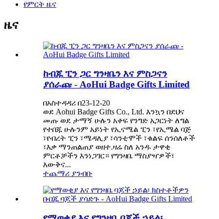
የምርት ዜና
ዜና
ከብጁ ፒን ጋር ግንዛቤን እና ምስጋናን
ያሰራጩ - AoHui Badge Gifts Limited
በአስተዳዳሪ በ23-12-20
ወደ Aohui Badge Gifts Co., Ltd. እንኳን በደህና
መጡ ወደ ታማኝ ሁሉን አቀፍ የንግድ አጋርነት ለግል
የተበጁ ሁሉንም አይነት የኢናሜል ፒን ፣የኢሜል ባጅ
፣የብረት ፒን ፣ሜዳሊያ ፣ሳንቲሞች ፣ቁልፍ ሰንሰለቶች
፣እቃ ማንጠልጠያ ወዘተ.ዛሬ ስለ አንዱ ታዋቂ
ምርቶቻችን እንነጋገር። የግንዛቤ ማስያዣዎች፣
እውቅና...
ተጨማሪ ያንብቡ
የማወቂያ እና የግንዛቤ ባጆች ኃይል፡