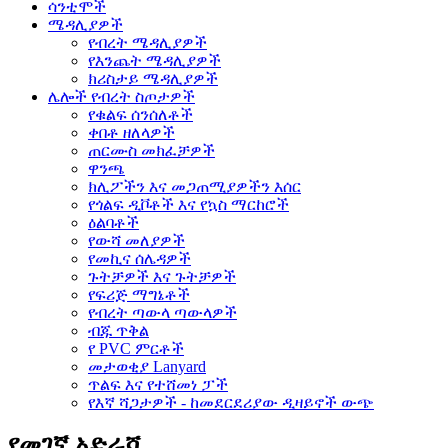
ሳንቲሞች
ሜዳሊያዎች
የብረት ሜዳሊያዎች
የእንጨት ሜዳሊያዎች
ክሪስታይ ሜዳሊያዎች
ሌሎች የብረት ስጦታዎች
የቁልፍ ሰንሰለቶች
ቀበቶ ዘለላዎች
ጠርሙስ መክፈቻዎች
ዋንጫ
ክሊፖችን እና መጋጠሚያዎችን እሰር
የጎልፍ ዲቮቶች እና የኳስ ማርከሮች
ዕልባቶች
የውሻ መለያዎች
የመኪና ሰሌዳዎች
ጉትቻዎች እና ጉትቻዎች
የፍሪጅ ማግኔቶች
የብረት ጣውላ ጣውላዎች
ብጁ ጥቅል
የ PVC ምርቶች
መታወቂያ Lanyard
ጥልፍ እና የተሸመነ ፓች
የእኛ ሻጋታዎች - ከመደርደሪያው ዲዛይኖች ውጭ
የመገኛ አድራሻ