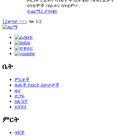
ጦርነት z ፈተና ሳንቲሞች ሲተገበሩ ፣wwz ፈታኝ
ሳንቲሞች ፣የፈተና ሳንቲም። .
ተጨማሪ ያንብቡ
1
2
ቀጣይ >
>>
ገጽ 1/2
ቤት
ምርቶች
ሌሎች የብረት ስጦታዎች
ዜና
ድጋፍ
ስለ እኛ
አግኙን
ምርት
ባጆች