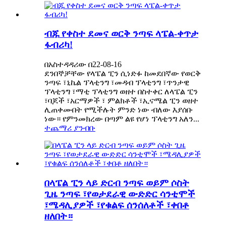
ብጁ የቀስተ ደመና ወርቅ ንጣፍ ላፔል-ቀጥታ
ፋብሪካ!
በአስተዳዳሪው በ22-08-16
ደንበኞቻቸው የላፔል ፒን ሲነድፉ ከመደበኛው የወርቅ
ንጣፍ ፣ኒኬል ፕላቲንግ ፣መዳብ ፕላቲንግ ፣ጥንታዊ
ፕላቲንግ ፣ማቲ ፕላቲንግ ወዘተ በስተቀር ለላፔል ፒን
፣ባጆች ፣አርማዎች ፣ ምልክቶች ፣ኢናሜል ፒን ወዘተ
ሊጠቀሙበት የሚችሉት ምንድ ነው ብለው እያሰቡ
ነው። የምንመክረው በጣም ልዩ የሆነ ፕላቲንግ አለን...
ተጨማሪ ያንብቡ
በላፔል ፒን ላይ ድርብ ንጣፍ ወይም ሶስት
ጊዜ ንጣፍ ፣የወታደራዊ ውድድር ሳንቲሞች
፣ሜዳሊያዎች ፣የቁልፍ ሰንሰለቶች ፣ቀበቶ
ዘለበት።