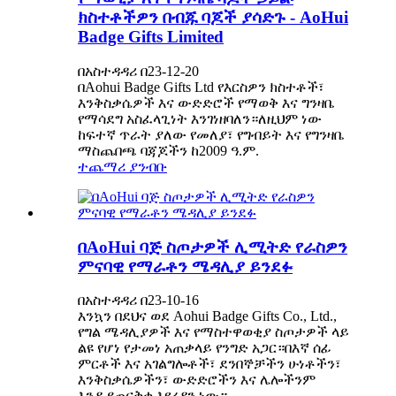
ክስተቶችዎን በብጁ ባጆች ያሳድጉ - AoHui
Badge Gifts Limited
በአስተዳዳሪ በ23-12-20
በAohui Badge Gifts Ltd የእርስዎን ክስተቶች፣
እንቅስቃሴዎች እና ውድድሮች የማወቅ እና ግንዛቤ
የማሳደግ አስፈላጊነት እንገነዘባለን።ለዚህም ነው
ከፍተኛ ጥራት ያለው የመለያ፣ የግብይት እና የግንዛቤ
ማስጨበጫ ባጃጆችን ከ2009 ዓ.ም.
ተጨማሪ ያንብቡ
በAoHui ባጅ ስጦታዎች ሊሚትድ የራስዎን
ምናባዊ የማራቶን ሜዳሊያ ይንደፉ
በአስተዳዳሪ በ23-10-16
እንኳን በደህና ወደ Aohui Badge Gifts Co., Ltd.,
የግል ሜዳሊያዎች እና የማስተዋወቂያ ስጦታዎች ላይ
ልዩ የሆነ የታመነ አጠቃላይ የንግድ አጋር።በእኛ ሰፊ
ምርቶች እና አገልግሎቶች፣ ደንበኞቻችን ሁነቶችን፣
እንቅስቃሴዎችን፣ ውድድሮችን እና ሌሎችንም
እንዲያጠናቅቁ እየረዳን ነው።