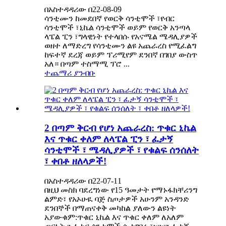
በአስተዳዳሪው በ22-08-09
ሳንቲሙን ከመደበኛ የወርቅ ሳንቲሞች ፣የብር
ሳንቲሞች ፣ኒኬል ሳንቲሞች ወይም የወርቅ አንጣላ
ላፔል ፒን ፣ግላዊነት የተላበሱ የአናሜል ሜዳሊያዎች
ወዘተ ለማድረግ የሳንቲሙን ልዩ አጨራረስ የሚፈልግ
ከፍተኛ ደረጃ ወይም ፕሪሚየም ደንበኛ በገበያ ውስጥ
አለ። በጣም ተስማሚ ፕሮ ...
ተጨማሪ ያንብቡ
2 በጣም ቅርብ የሆነ አጨራረስ: ጥቁር ኒኬል
እና ጥቁር ቀለም ለላፔል ፒን ፣ ፈታኝ
ሳንቲሞች ፣ ሜዳሊያዎች ፣ የቁልፍ ሰንሰለት
፣ ቀበቶ ዘለላዎች!
በአስተዳዳሪው በ22-07-11
በዚህ መስክ ባደረግነው የ15 ዓመታት የማኑፋክቸሪንግ
ልምድ፣ የአኦሁዪ ባጅ ስጦታዎች አሁንም አንዳንድ
ደንበኞች በማጠናቀቅ መካከል ያለውን ልዩነት
አያውቁም:ጥቁር ኒኬል እና ጥቁር ቀለም ለአለም