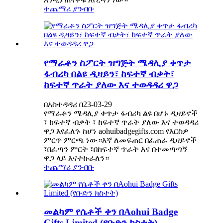
ተጨማሪ ያንብቡ
የማራቶን ስፖርት ዝግጅት ሜዳሊያ ቀጥታ
ፋብሪካ በልዩ ዲዛይን፣ ከፍተኛ ብቃት፣
ከፍተኛ ጥራት ያለው እና ተወዳዳሪ ዋጋ
በአስተዳዳሪ በ23-03-29
የማራቶን ሜዳሊያ ቀጥታ ፋብሪካ ልዩ በሆኑ ዲዛይኖች
፣ ከፍተኛ ብቃት ፣ ከፍተኛ ጥራት ያለው እና ተወዳዳሪ
ዋጋ እየፈለጉ ከሆነ aohuibadgegifts.com የእርስዎ
ምርጥ ምርጫ ነው።እኛ ለመፍጠር በፈጠራ ዲዛይኖች
፣በፈጣን ምርት ፣በከፍተኛ ጥራት እና በተመጣጣኝ
ዋጋ ላይ እናተኩራለን።
ተጨማሪ ያንብቡ
መልካም የሴቶች ቀን በAohui Badge
Gifts Limited (የቡድን ክስተት)