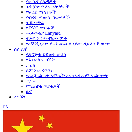
የመኪና ሰሌዳዎች
ጉትቻዎች እና ጉትቻዎች
የፍሪጅ ማግኔቶች
የብረት ጣውላ ጣውላዎች
ብጁ ጥቅል
የ PVC ምርቶች
መታወቂያ Lanyard
ጥልፍ እና የተሸመነ ፓች
የእኛ ሻጋታዎች - ከመደርደሪያው ዲዛይኖች ውጭ
ስለ እኛ
የድርጅቱ ህይወት ታሪክ
የፋብሪካ ጉብኝት
ታሪክ
ለምን መረጥን?
የኦሪጂናል ዕቃ አምራች እና የኦዲኤም አገልግሎት
ድጋፍ
የሚጠየቁ ጥያቄዎች
ዜና
አግኙን
EN