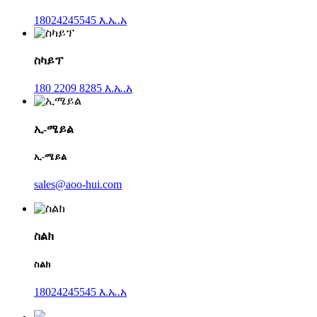
18024245545 እ.ኤ.አ
ስካይፕ
180 2209 8285 እ.ኤ.አ
ኢ-ሜይል
ኢ-ሜይል
sales@aoo-hui.com
ስልክ
ስልክ
18024245545 እ.ኤ.አ