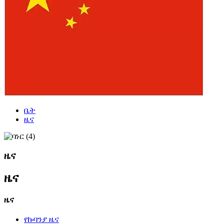
ቤት
ዜና
ዜና
ዜና
ዜና
የኩባንያ ዜና