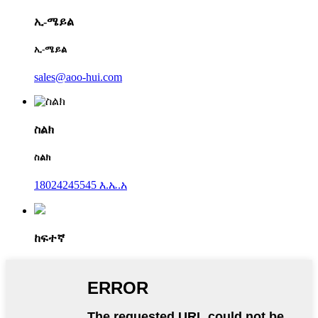
ኢ-ሜይል
ኢ-ሜይል
sales@aoo-hui.com
ስልክ
ስልክ
18024245545 እ.ኤ.አ
ከፍተኛ