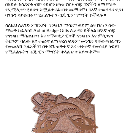
በእይታ አስደናቂ ብቻ ሳይሆን ዘላቂ የሆኑ ብጁ ፒኖችን ለማምረት
የኢሚሊንግ ሂደቱን አሟልተናል።በተጨማሪም፣ በእኛ ተወዳዳሪ ዋጋ፣
ባንኩን ሳይሰብሩ የሚፈልጉትን ብጁ ፒን ማግኘት ይችላሉ።
ስለዚህ ለአንድ ምክንያት ግንዛቤን ማሳደግ ወይም ልዩ የሆነን ሰው
ማወቅ ከፈለክ፣ Aohui Badge Gifts ሊረዳህ ይችላል።የእኛ ብጁ
የግንዛቤ ማስጨበጫ እና የማወቂያ ፒኖች ግንዛቤን እና ምስጋናን
ትርጉም ባለው እና ተፅዕኖ ለማዳረስ ፍጹም መንገድ ናቸው።በፈጣን
የመመለሻ ጊዜአችን፣ በትንሹ ዝቅተኛ እና ዝቅተኛ የመሳሪያ ክፍያ፣
የሚፈልጉትን ብጁ ፒን ማግኘት ቀላል ሆኖ አያውቅም።