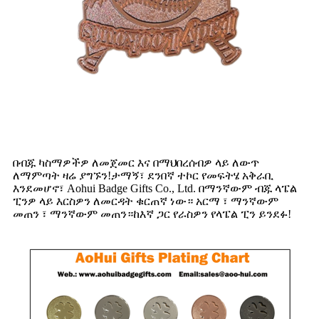
በብጁ ካስማዎችዎ ለመጀመር እና በማህበረሰብዎ ላይ ለውጥ
ለማምጣት ዛሬ ያግኙን!ታማኝ፣ ደንበኛ ተኮር የመፍትሄ አቅራቢ
እንደመሆኖ፣ Aohui Badge Gifts Co., Ltd. በማንኛውም ብጁ ላፔል
ፒንዎ ላይ እርስዎን ለመርዳት ቁርጠኛ ነው። አርማ ፣ ማንኛውም
መጠን ፣ ማንኛውም መጠን።ከእኛ ጋር የራስዎን የላፔል ፒን ይንደፉ!