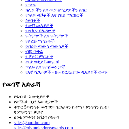
ዋንጫ
ክሊፖችን እና መጋጠሚያዎችን እሰር
የጎልፍ ዲቮቶች እና የኳስ ማርከሮች
ዕልባቶች
የውሻ መለያዎች
የመኪና ሰሌዳዎች
ጉትቻዎች እና ጉትቻዎች
የፍሪጅ ማግኔቶች
የብረት ጣውላ ጣውላዎች
ብጁ ጥቅል
የ PVC ምርቶች
መታወቂያ Lanyard
ጥልፍ እና የተሸመነ ፓች
የእኛ ሻጋታዎች - ከመደርደሪያው ዲዛይኖች ውጭ
የመገኛ አድራሻ
የፋብሪካ እውቂያዎች
የአሜሪካ ቢሮ እውቂያዎች
ቁጥር 5፣ጓንግፉ መንገድ፣ ዢአኦላን ከተማ፣ ዞንግሻን ሲቲ፣
ጓንግዶንግ፣ ቻይና
ሀንቲንግተን፣ አቬኑ፣ ቦስተን
sales@aoo-hui.com
sales@olympicgloryawards.com