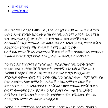
የኩባንያ ዜና
የምርት ዜና
ወደ Aohui Badge Gifts Co., Ltd. እንኳን በደህና መጡ ወደ ታማኝ
ሁሉን አቀፍ የንግድ አጋርነት ለግል የተበጁ ሁሉንም አይነት የኢናሜል
ፒን ፣የኢሜል ባጅ ፣የብረት ፒን ፣ሜዳሊያ ፣ሳንቲሞች ፣ቁልፍ
ሰንሰለቶች ፣እቃ ማንጠልጠያ ወዘተ.ዛሬ ስለ አንዱ ታዋቂ ምርቶቻችን
እንነጋገር። የግንዛቤ ማስያዣዎች ፣ የማወቂያ ፒኖች።
በእኛ ሰፊ ምርቶች እና አገልግሎቶች ደንበኞቻችን ግንዛቤን እና ምስጋናን
፣ ዕውቅና በብጁ ፒን በኩል እንዲያሰራጩ ሁልጊዜ እየረዳን ነው!
ግንዛቤን እና ምስጋናን ለማሰራጨት ይፈልጋሉ?ብጁ ፒኖች በጣም
ጥሩው መልስ ናቸው!ከ15 ዓመታት ቀጥተኛ የፋብሪካ ልምድ ጋር፣
Aohui Badge Gifts ለብጁ ግንዛቤ እና መለያ ፒን የመጀመሪያ
ምርጫዎ ናቸው።በሆነ ምክንያት ብጁ ፒን ከፈለጋችሁ ወይም ለየት ያለ
ሰው አመሰግናለው ለማለት ከፈለጋችሁ፣በኢናሚንግ ሂደታችን
ትክክለኛውን ፒን ልንፈጥርልዎ እንችላለን።የኛ የባለሙያዎች ቡድን
በጣም ተወዳዳሪ የሆኑ ዋጋዎችን እና ፈጣን የመመለሻ ጊዜዎችን
ለማቅረብ፣ የሚፈልጉትን ጥራት ያላቸውን ፒን በሚፈልጉበት ጊዜ
እንዲያገኙ ለማድረግ ቆርጦ ተነስቷል።
የላፔል ፒን የማምረት የበለጸገ ልምድ ካለን፣ ለአንድ ዓላማ ግንዛቤን