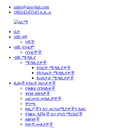
sales@aoo-hui.com
18024245545 እ.ኤ.አ
ቤት
ብጁ ባጅ
ባጆች
ብጁ ሳንቲም
ሳንቲሞች
ብጁ ሜዳሊያ
ሜዳሊያዎች
የብረት ሜዳሊያዎች
የእንጨት ሜዳሊያዎች
ክሪስታይ ሜዳሊያዎች
ሌሎች የብረት ስጦታዎች
የቁልፍ ሰንሰለቶች
ቀበቶ ዘለላዎች
ጠርሙስ መክፈቻዎች
ዋንጫ
ክሊፖችን እና መጋጠሚያዎችን እሰር
የጎልፍ ዲቮቶች እና የኳስ ማርከሮች
ዕልባቶች
የውሻ መለያዎች