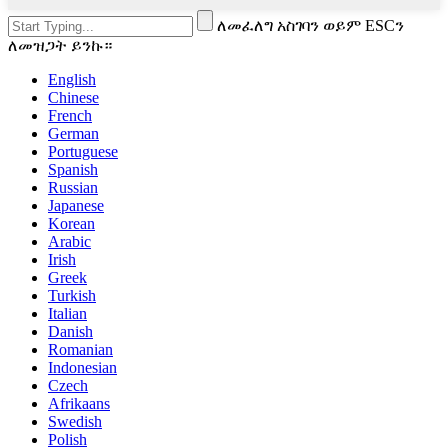
ለመፈለግ አስገባን ወይም ESCን
ለመዝጋት ይንኩ።
English
Chinese
French
German
Portuguese
Spanish
Russian
Japanese
Korean
Arabic
Irish
Greek
Turkish
Italian
Danish
Romanian
Indonesian
Czech
Afrikaans
Swedish
Polish