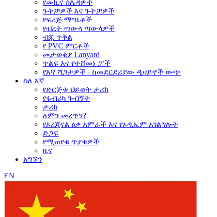
የመኪና ሰሌዳዎች
ጉትቻዎች እና ጉትቻዎች
የፍሪጅ ማግኔቶች
የብረት ጣውላ ጣውላዎች
ብጁ ጥቅል
የ PVC ምርቶች
መታወቂያ Lanyard
ጥልፍ እና የተሸመነ ፓች
የእኛ ሻጋታዎች - ከመደርደሪያው ዲዛይኖች ውጭ
ስለ እኛ
የድርጅቱ ህይወት ታሪክ
የፋብሪካ ጉብኝት
ታሪክ
ለምን መረጥን?
የኦሪጂናል ዕቃ አምራች እና የኦዲኤም አገልግሎት
ድጋፍ
የሚጠየቁ ጥያቄዎች
ዜና
አግኙን
EN