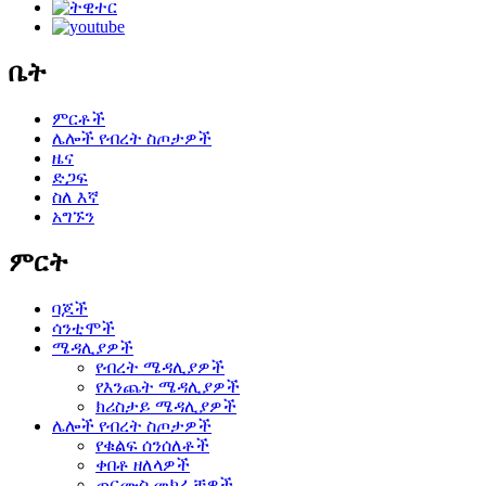
ቤት
ምርቶች
ሌሎች የብረት ስጦታዎች
ዜና
ድጋፍ
ስለ እኛ
አግኙን
ምርት
ባጆች
ሳንቲሞች
ሜዳሊያዎች
የብረት ሜዳሊያዎች
የእንጨት ሜዳሊያዎች
ክሪስታይ ሜዳሊያዎች
ሌሎች የብረት ስጦታዎች
የቁልፍ ሰንሰለቶች
ቀበቶ ዘለላዎች
ጠርሙስ መክፈቻዎች