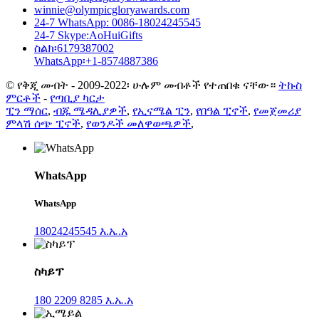
winnie@olympicgloryawards.com
24-7 WhatsApp: 0086-18024245545
24-7 Skype:AoHuiGifts
ስልክ፡6179387002
WhatsApp፡+1-8574887386
© የቅጂ መብት - 2009-2022፡ ሁሉም መብቶች የተጠበቁ ናቸው።
ትኩስ
ምርቶች
-
የጣቢያ ካርታ
ፒን ማሰር
,
ብጁ ሜዳሊያዎች
,
የኢናሜል ፒን
,
የበዓል ፒኖች
,
የመጀመሪያ
ምላሽ ሰጭ ፒኖች
,
የወንዶች መለዋወጫዎች
,
WhatsApp
WhatsApp
18024245545 እ.ኤ.አ
ስካይፕ
180 2209 8285 እ.ኤ.አ