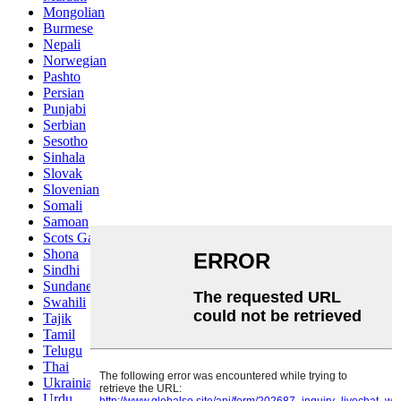
Mongolian
Burmese
Nepali
Norwegian
Pashto
Persian
Punjabi
Serbian
Sesotho
Sinhala
Slovak
Slovenian
Somali
Samoan
Scots Gaelic
Shona
Sindhi
Sundanese
Swahili
Tajik
Tamil
Telugu
Thai
Ukrainian
Urdu