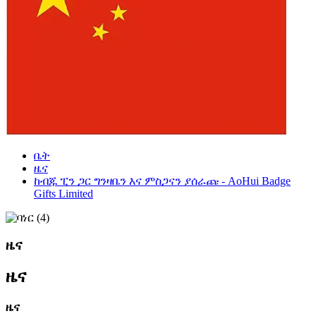
ቤት
ዜና
ከብጁ ፒን ጋር ግንዛቤን እና ምስጋናን ያሰራጩ - AoHui Badge
Gifts Limited
ዜና
ዜና
ዜና