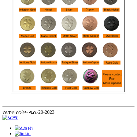
የልጥፍ ሰዓት፡- ዲሴ-20-2023