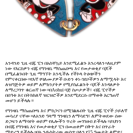
አንዳንድ ጊዜ ብጁ ፒን በአስቸኳይ እንደሚፈልጉ እንረዳለን።ለዚያም
ነው የእርስዎን ብጁ የግንዛቤ ማስጨበጫ እና የመታወቂያ ባጆች
በሚፈልጉበት ጊዜ ማግኘት እንዲችሉ የችኮላ ትዕዛዞችን
የምናቀርበው።የእኛ የባለሙያዎች ቡድን ቀነ-ገደቦችዎን ለማሟላት እና
ለዝግጅትዎ ወይም ለምክንያትዎ የሚያስፈልጉት ባጆች እንዳለዎት
ለማረጋገጥ ቁርጠኛ ነው።በAohui ባጅ ስጦታዎች፣ ብጁ ፒኖችዎ
በሰዓቱ እና በትክክለኛ ዝርዝሮችዎ እንደሚደርሱ በማወቅ እርግጠኛ
መሆን ይችላሉ።
የግንዛቤ ማስጨበጫ እና ምስጋናን በሚገልጹበት ጊዜ ብጁ ፒኖች ኃይለኛ
መሳሪያ ናቸው።ለአንድ ዓላማ ግንዛቤን ለማሳደግ፣ ለምትወደው ሰው
ድጋፍን ለማሳየት ወይም የሌሎችን ጥረት መገንዘብ ይችላሉ።ይህንን
በብጁ የግንዛቤ እና የመታወቂያ ፒን በመጠቀም በቅጥ እና በጥራት
ማድረግ ይችላሉ።በኢንዱስትሪው ውስጥ ባለን የ15 ዓመታት ልምድ፣