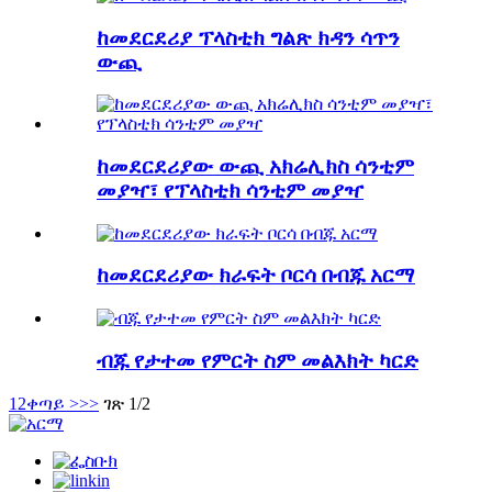
ከመደርደሪያ ፕላስቲክ ግልጽ ክዳን ሳጥን
ውጪ
ከመደርደሪያው ውጪ አክሬሊክስ ሳንቲም
መያዣ፣ የፕላስቲክ ሳንቲም መያዣ
ከመደርደሪያው ክራፍት ቦርሳ በብጁ አርማ
ብጁ የታተመ የምርት ስም መልእክት ካርድ
1
2
ቀጣይ >
>>
ገጽ 1/2