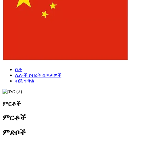
ቤት
ሌሎች የብረት ስጦታዎች
ብጁ ጥቅል
ምርቶች
ምርቶች
ምድቦች