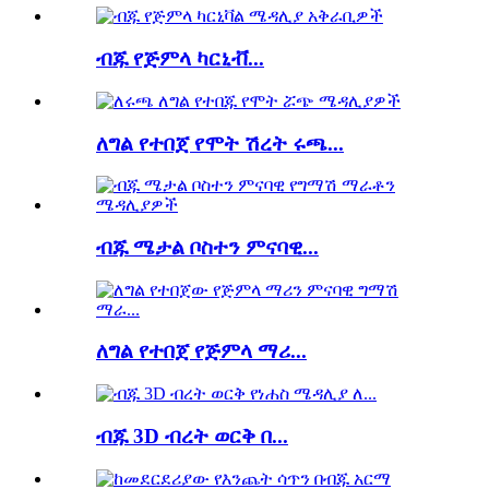
ብጁ የጅምላ ካርኒቭ...
ለግል የተበጀ የሞት ሽረት ሩጫ...
ብጁ ሜታል ቦስተን ምናባዊ...
ለግል የተበጀ የጅምላ ማሪ...
ብጁ 3D ብረት ወርቅ በ...