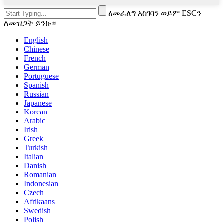
ለመፈለግ አስገባን ወይም ESCን
ለመዝጋት ይንኩ።
English
Chinese
French
German
Portuguese
Spanish
Russian
Japanese
Korean
Arabic
Irish
Greek
Turkish
Italian
Danish
Romanian
Indonesian
Czech
Afrikaans
Swedish
Polish