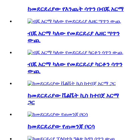
ከመደርደሪያው የእንጨት ሳጥን በብጁ አርማ
ብጁ አርማ ካለው የመደርደሪያ ሌዘር ሣጥን
ውጪ
ብጁ አርማ ካለው የመደርደሪያ ካርቶን ሳጥን
ውጪ
ከመደርደሪያው ቬልቬት ኪስ ከተበጀ አርማ
ጋር
ከመደርደሪያው የጠመንጃ ቦርሳ