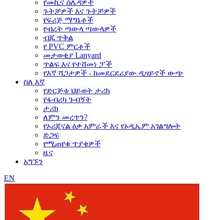
የመኪና ሰሌዳዎች
ጉትቻዎች እና ጉትቻዎች
የፍሪጅ ማግኔቶች
የብረት ጣውላ ጣውላዎች
ብጁ ጥቅል
የ PVC ምርቶች
መታወቂያ Lanyard
ጥልፍ እና የተሸመነ ፓች
የእኛ ሻጋታዎች - ከመደርደሪያው ዲዛይኖች ውጭ
ስለ እኛ
የድርጅቱ ህይወት ታሪክ
የፋብሪካ ጉብኝት
ታሪክ
ለምን መረጥን?
የኦሪጂናል ዕቃ አምራች እና የኦዲኤም አገልግሎት
ድጋፍ
የሚጠየቁ ጥያቄዎች
ዜና
አግኙን
EN