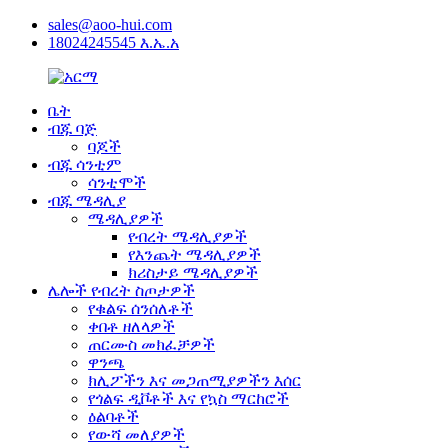
sales@aoo-hui.com
18024245545 እ.ኤ.አ
ቤት
ብጁ ባጅ
ባጆች
ብጁ ሳንቲም
ሳንቲሞች
ብጁ ሜዳሊያ
ሜዳሊያዎች
የብረት ሜዳሊያዎች
የእንጨት ሜዳሊያዎች
ክሪስታይ ሜዳሊያዎች
ሌሎች የብረት ስጦታዎች
የቁልፍ ሰንሰለቶች
ቀበቶ ዘለላዎች
ጠርሙስ መክፈቻዎች
ዋንጫ
ክሊፖችን እና መጋጠሚያዎችን እሰር
የጎልፍ ዲቮቶች እና የኳስ ማርከሮች
ዕልባቶች
የውሻ መለያዎች