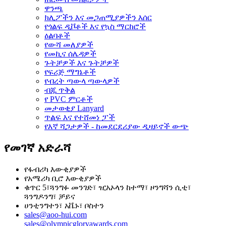
ዋንጫ
ክሊፖችን እና መጋጠሚያዎችን እሰር
የጎልፍ ዲቮቶች እና የኳስ ማርከሮች
ዕልባቶች
የውሻ መለያዎች
የመኪና ሰሌዳዎች
ጉትቻዎች እና ጉትቻዎች
የፍሪጅ ማግኔቶች
የብረት ጣውላ ጣውላዎች
ብጁ ጥቅል
የ PVC ምርቶች
መታወቂያ Lanyard
ጥልፍ እና የተሸመነ ፓች
የእኛ ሻጋታዎች - ከመደርደሪያው ዲዛይኖች ውጭ
የመገኛ አድራሻ
የፋብሪካ እውቂያዎች
የአሜሪካ ቢሮ እውቂያዎች
ቁጥር 5፣ጓንግፉ መንገድ፣ ዢአኦላን ከተማ፣ ዞንግሻን ሲቲ፣
ጓንግዶንግ፣ ቻይና
ሀንቲንግተን፣ አቬኑ፣ ቦስተን
sales@aoo-hui.com
sales@olympicgloryawards.com