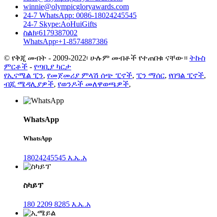
winnie@olympicgloryawards.com
24-7 WhatsApp: 0086-18024245545
24-7 Skype:AoHuiGifts
ስልክ፡6179387002
WhatsApp፡+1-8574887386
© የቅጂ መብት - 2009-2022፡ ሁሉም መብቶች የተጠበቁ ናቸው።
ትኩስ
ምርቶች
-
የጣቢያ ካርታ
የኢናሜል ፒን
,
የመጀመሪያ ምላሽ ሰጭ ፒኖች
,
ፒን ማሰር
,
የበዓል ፒኖች
,
ብጁ ሜዳሊያዎች
,
የወንዶች መለዋወጫዎች
,
WhatsApp
WhatsApp
18024245545 እ.ኤ.አ
ስካይፕ
180 2209 8285 እ.ኤ.አ