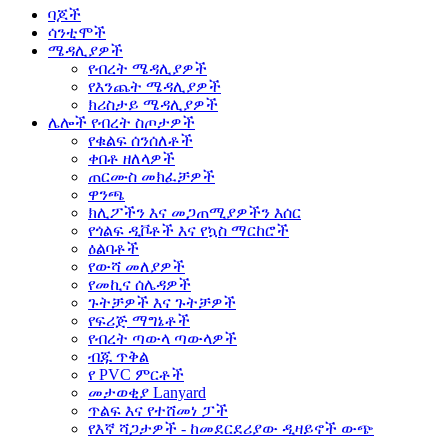
ባጆች
ሳንቲሞች
ሜዳሊያዎች
የብረት ሜዳሊያዎች
የእንጨት ሜዳሊያዎች
ክሪስታይ ሜዳሊያዎች
ሌሎች የብረት ስጦታዎች
የቁልፍ ሰንሰለቶች
ቀበቶ ዘለላዎች
ጠርሙስ መክፈቻዎች
ዋንጫ
ክሊፖችን እና መጋጠሚያዎችን እሰር
የጎልፍ ዲቮቶች እና የኳስ ማርከሮች
ዕልባቶች
የውሻ መለያዎች
የመኪና ሰሌዳዎች
ጉትቻዎች እና ጉትቻዎች
የፍሪጅ ማግኔቶች
የብረት ጣውላ ጣውላዎች
ብጁ ጥቅል
የ PVC ምርቶች
መታወቂያ Lanyard
ጥልፍ እና የተሸመነ ፓች
የእኛ ሻጋታዎች - ከመደርደሪያው ዲዛይኖች ውጭ