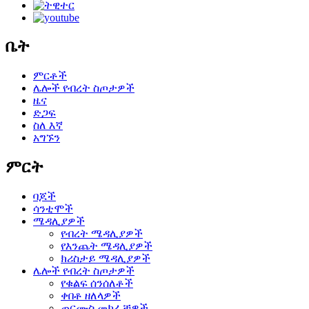
ቤት
ምርቶች
ሌሎች የብረት ስጦታዎች
ዜና
ድጋፍ
ስለ እኛ
አግኙን
ምርት
ባጆች
ሳንቲሞች
ሜዳሊያዎች
የብረት ሜዳሊያዎች
የእንጨት ሜዳሊያዎች
ክሪስታይ ሜዳሊያዎች
ሌሎች የብረት ስጦታዎች
የቁልፍ ሰንሰለቶች
ቀበቶ ዘለላዎች
ጠርሙስ መክፈቻዎች