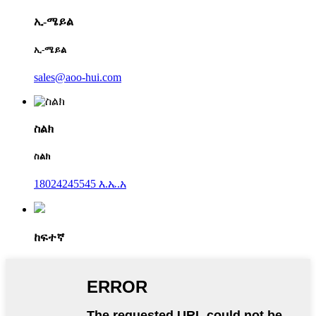
ኢ-ሜይል
ኢ-ሜይል
sales@aoo-hui.com
ስልክ
ስልክ
18024245545 እ.ኤ.አ
ከፍተኛ