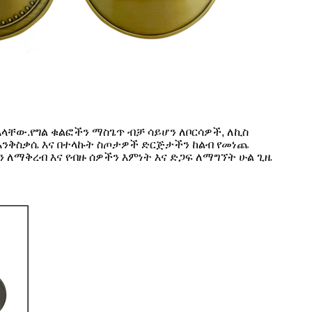
አላቸው.የግል ቁልፎችን ማስጌጥ ብቻ ሳይሆን ለቦርሳዎች, ለኪስ
 እንቅስቃሴ እና በተላኩት ስጦታዎች ድርጅታችን ከልብ የመነጨ
ለማቅረብ እና የብዙ ሰዎችን እምነት እና ድጋፍ ለማግኘት ሁል ጊዜ