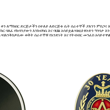
 ቀን ለማክበር ድርጅታችን በተለይ ለድርጅቱ ሴት ሰራተኞች ያለንን ምስጋና እ
ር ባለፈ የኩባንያውን እንክብካቤ እና ባህል አሳይቷል።በዚህ የቡድን ግንባታ 
።በእንቅስቃሴው ወቅት ሰራተኞቹ የአንድነት እና የትብብር መንፈስ አሳይተዋል