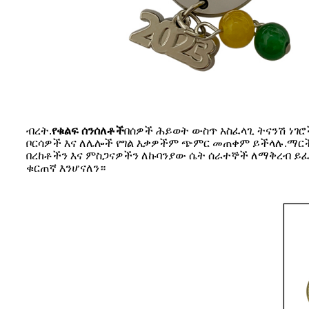
ብረት.
የቁልፍ ሰንሰለቶች
በሰዎች ሕይወት ውስጥ አስፈላጊ ትናንሽ ነገሮ
ቦርሳዎች እና ለሌሎች የግል እቃዎችም ጭምር መጠቀም ይችላሉ.ማርች 8
በረከቶችን እና ምስጋናዎችን ለኩባንያው ሴት ሰራተኞች ለማቅረብ ይፈ
ቁርጠኛ እንሆናለን።