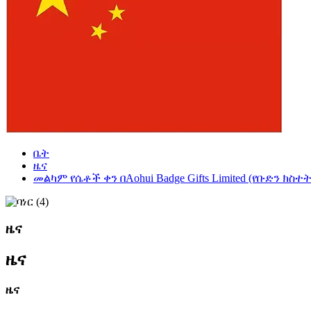
ቤት
ዜና
መልካም የሴቶች ቀን በAohui Badge Gifts Limited (የቡድን ክስተት
ዜና
ዜና
ዜና