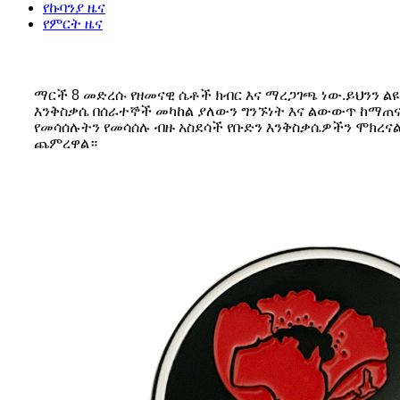
የኩባንያ ዜና
የምርት ዜና
ማርች 8 መድረሱ የዘመናዊ ሴቶች ክብር እና ማረጋገጫ ነው.ይህንን ልዩ
እንቅስቃሴ በሰራተኞች መካከል ያለውን ግንኙነት እና ልውውጥ ከማጠናከ
የመሳሰሉትን የመሳሰሉ ብዙ አስደሳች የቡድን እንቅስቃሴዎችን ሞክረናል
ጨምረዋል።