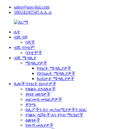
sales@aoo-hui.com
18024245545 እ.ኤ.አ
ቤት
ብጁ ባጅ
ባጆች
ብጁ ሳንቲም
ሳንቲሞች
ብጁ ሜዳሊያ
ሜዳሊያዎች
የብረት ሜዳሊያዎች
የእንጨት ሜዳሊያዎች
ክሪስታይ ሜዳሊያዎች
ሌሎች የብረት ስጦታዎች
የቁልፍ ሰንሰለቶች
ቀበቶ ዘለላዎች
ጠርሙስ መክፈቻዎች
ዋንጫ
ክሊፖችን እና መጋጠሚያዎችን እሰር
የጎልፍ ዲቮቶች እና የኳስ ማርከሮች
ዕልባቶች
የውሻ መለያዎች