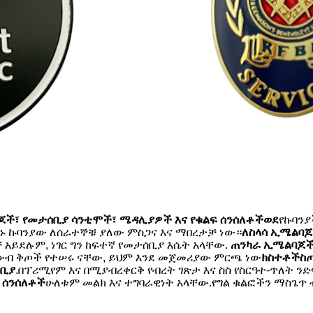
ጆች፣ የመታሰቢያ ሳንቲሞች፣ ሜዳሊያዎች እና የቁልፍ ሰንሰለቶች
ወደ
የኩባንያ
ኑ ኩባንያው ለሰራተኞቹ ያለው ምስጋና እና ማበረታቻ ነው።
ለስላሳ ኢሜል
ባጆ
 አይደሉም, ነገር ግን ከፍተኛ የመታሰቢያ እሴት አላቸው.
ጠንካራ ኢሜል
ባጆ
 ውብ ቅጦች የተሠሩ ናቸው, ይህም እንደ መጀመሪያው ምርጫ ነው
ክስተቶች
ስ
ሰቢያ
.በፕሪሚየም እና በሚያብረቀርቅ የብረት ገጽታ እና ስስ የስርዓተ-ጥለት 
ፍ ሰንሰለቶች
ሁለቱም መልክ እና ተግባራዊነት አላቸው.የግል ቁልፎችን ማስጌጥ 