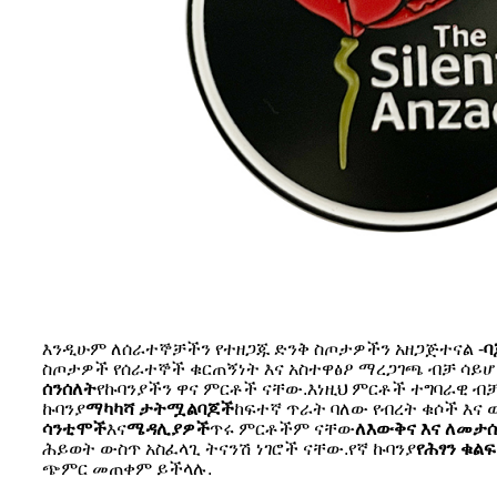
እንዲሁም ለሰራተኞቻችን የተዘጋጁ ድንቅ ስጦታዎችን አዘጋጅተናል -
ባ
ስጦታዎች የሰራተኞች ቁርጠኝነት እና አስተዋፅዖ ማረጋገጫ ብቻ ሳይሆ
ሰንሰለት
የኩባንያችን ዋና ምርቶች ናቸው.እነዚህ ምርቶች ተግባራዊ ብቻ
ኩባንያ
ማካካሻ ታትሟል
ባጆች
ከፍተኛ ጥራት ባለው የብረት ቁሶች እና
ሳንቲሞች
እና
ሜዳሊያዎች
ጥሩ ምርቶችም ናቸው
ለእውቅና እና ለመታ
ሕይወት ውስጥ አስፈላጊ ትናንሽ ነገሮች ናቸው.የኛ ኩባንያ
የሕፃን ቁል
ጭምር መጠቀም ይችላሉ.