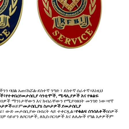
ችንን ባህል አጠናክሯል-ደስተኛ ንግድ ፣ ደስተኛ ሰራተኛ።እነዚህ
ች፣
የተቀበረ
የመታሰቢያ ሳንቲሞች, ሜዳሊያዎች እና የቁልፍ
ች
ሰዎች ማንነታቸውን እና ክብራቸውን የሚያሳዩበት መንገድ ነው።የኛ
ጦታዎች
ወይም
መታሰቢያ
s ስጦታዎች.
የመታሰቢያ
ንድፍ፣ ውድ መታሰቢያው በብረት ላይ ተቀርጿል።
የቁልፍ ሰንሰለቶች
በሰዎች
ብቻ ሳይሆን ለቦርሳዎች, ለኪስ ቦርሳዎች እና ለሌሎች የግል እቃዎችም