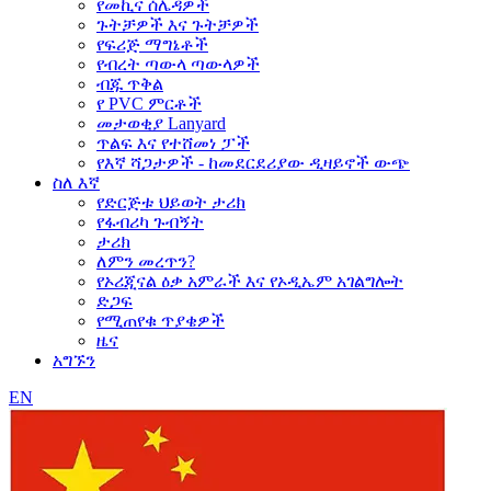
የመኪና ሰሌዳዎች
ጉትቻዎች እና ጉትቻዎች
የፍሪጅ ማግኔቶች
የብረት ጣውላ ጣውላዎች
ብጁ ጥቅል
የ PVC ምርቶች
መታወቂያ Lanyard
ጥልፍ እና የተሸመነ ፓች
የእኛ ሻጋታዎች - ከመደርደሪያው ዲዛይኖች ውጭ
ስለ እኛ
የድርጅቱ ህይወት ታሪክ
የፋብሪካ ጉብኝት
ታሪክ
ለምን መረጥን?
የኦሪጂናል ዕቃ አምራች እና የኦዲኤም አገልግሎት
ድጋፍ
የሚጠየቁ ጥያቄዎች
ዜና
አግኙን
EN