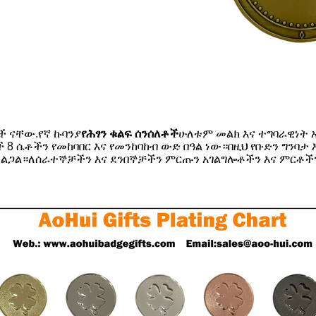
ች ናቸው.የኛ ኩባንያ
የሕፃን ቁልፍ ሰንሰለቶች
ሁለቱም መልክ እና ተግባራዊነት 
 ሴቶችን የመከባበር እና የመንከባከብ ውድ በዓል ነው።በዚህ የቡድን ግንባታ
ልጋል።ለሰራተኞቻችን እና ደንበኞቻችን ምርጡን አገልግሎቶችን እና ምርቶችን 