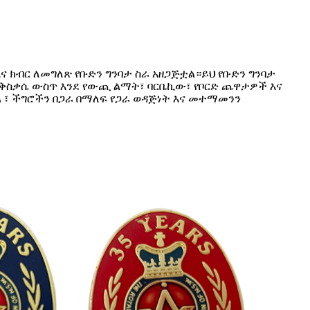
ና ክብር ለመግለጽ የቡድን ግንባታ ስራ አዘጋጅቷል።ይህ የቡድን ግንባታ
እንቅስቃሴ ውስጥ እንደ የውጪ ልማት፣ ባርቤኪው፣ የቦርድ ጨዋታዎች እና
 ፣ ችግሮችን በጋራ በማለፍ የጋራ ወዳጅነት እና መተማመንን